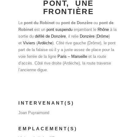
PONT, UNE
FRONTIÈRE
Le
pont du Robinet
ou
pont de Donzère
ou
pont de
Robinet
est un
pont suspendu
enjambant le
Rhône
à la
sortie du
défilé de Donzère
, il relie
Donzère
(
Drôme
)
et
Viviers
(
Ardèche
). Côté rive gauche (Drôme), le pont
part de la falaise où il y a juste assez de place pour la
voie ferrée de la ligne
Paris – Marseille
et la route
d’accès. Côté rive droite (Ardèche), la route traverse
l’ancienne digue.
INTERVENANT(S)
Joan Puyraimond
EMPLACEMENT(S)