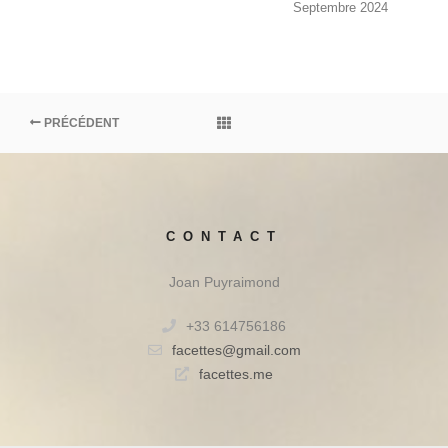
Septembre 2024
PRÉCÉDENT
CONTACT
Joan Puyraimond
+33 614756186
facettes@gmail.com
facettes.me